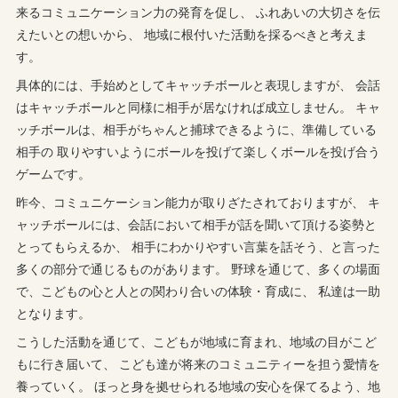
来るコミュニケーション力の発育を促し、 ふれあいの大切さを伝
えたいとの想いから、 地域に根付いた活動を採るべきと考えま
す。
具体的には、手始めとしてキャッチボールと表現しますが、 会話
はキャッチボールと同様に相手が居なければ成立しません。 キャ
ッチボールは、相手がちゃんと捕球できるように、準備している
相手の 取りやすいようにボールを投げて楽しくボールを投げ合う
ゲームです。
昨今、コミュニケーション能力が取りざたされておりますが、 キ
ャッチボールには、会話において相手が話を聞いて頂ける姿勢と
とってもらえるか、 相手にわかりやすい言葉を話そう、と言った
多くの部分で通じるものがあります。 野球を通じて、多くの場面
で、こどもの心と人との関わり合いの体験・育成に、 私達は一助
となります。
こうした活動を通じて、こどもが地域に育まれ、地域の目がこど
もに行き届いて、 こども達が将来のコミュニティーを担う愛情を
養っていく。 ほっと身を拠せられる地域の安心を保てるよう、地